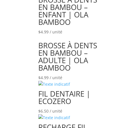
EN BAMBOU –
ENFANT | OLA
BAMBOO
$
4.99
/ unité
BROSSE À DENTS
EN BAMBOU –
ADULTE | OLA
BAMBOO
$
4.99
/ unité
FIL DENTAIRE |
ECOZERO
$
6.50
/ unité
RECHARGE FIL