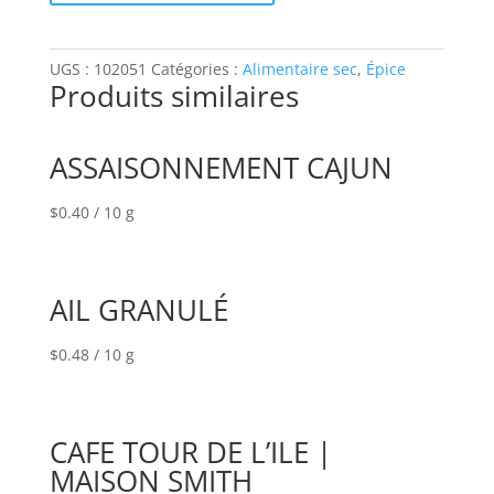
DE
MER
UGS :
102051
Catégories :
Alimentaire sec
,
Épice
Produits similaires
ASSAISONNEMENT CAJUN
$
0.40
/ 10 g
AIL GRANULÉ
$
0.48
/ 10 g
CAFE TOUR DE L’ILE |
MAISON SMITH