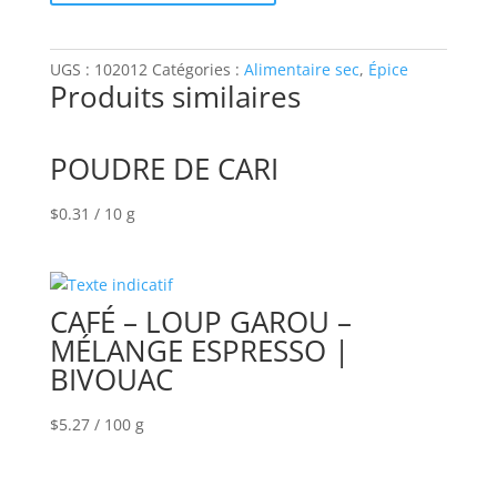
CHILI
UGS :
102012
Catégories :
Alimentaire sec
,
Épice
Produits similaires
POUDRE DE CARI
$
0.31
/ 10 g
CAFÉ – LOUP GAROU –
MÉLANGE ESPRESSO |
BIVOUAC
$
5.27
/ 100 g