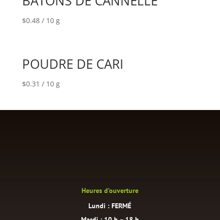
BÂTONS DE CANNELLE
$
0.48
/ 10 g
POUDRE DE CARI
$
0.31
/ 10 g
Heures d’ouverture
Lundi : FERMÉ
Mardi : 10 h – 18 h