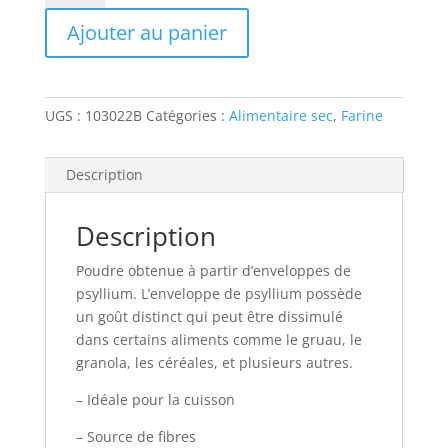
POUDRE
Ajouter au panier
D'ENVELOPPES
DE
PSYLLIUM
UGS :
103022B
Catégories :
Alimentaire sec
,
Farine
Description
Description
Poudre obtenue à partir d’enveloppes de
psyllium. L’enveloppe de psyllium possède
un goût distinct qui peut être dissimulé
dans certains aliments comme le gruau, le
granola, les céréales, et plusieurs autres.
– Idéale pour la cuisson
– Source de fibres