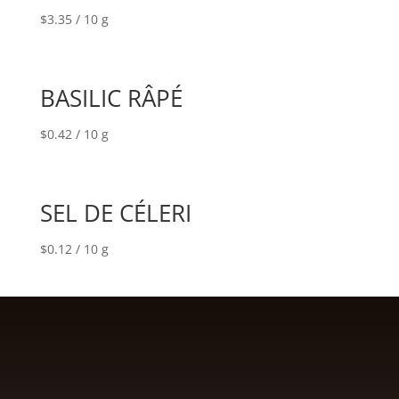
$
3.35
/ 10 g
BASILIC RÂPÉ
$
0.42
/ 10 g
SEL DE CÉLERI
$
0.12
/ 10 g