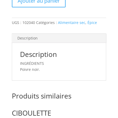
Ajouter au panier
NOIR
ENTIER
UGS :
102040
Catégories :
Alimentaire sec
,
Épice
Description
Description
INGRÉDIENTS
Poivre noir.
Produits similaires
CIBOULETTE