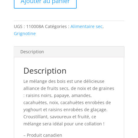
Ajouter au panier
DES
BOIS
UGS :
110008A
Catégories :
Alimentaire sec
,
Grignotine
Description
Description
Le mélange des bois est une délicieuse
alliance de fruits secs, de noix et de graines
: raisins noirs, papaye, amandes,
cacahuètes, noix, cacahuètes enrobées de
yoghourt et raisins enrobées de glaçage.
Croustillant, savoureux et fruité, ce
mélange sera idéal pour une collation !
– Produit canadien