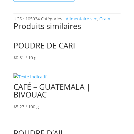
PAVOT
UGS :
105034
Catégories :
Alimentaire sec
,
Grain
Produits similaires
POUDRE DE CARI
$
0.31
/ 10 g
CAFÉ – GUATEMALA |
BIVOUAC
$
5.27
/ 100 g
POUDRE D’AIL