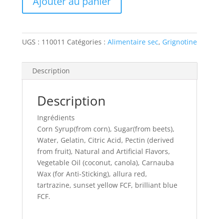
Ajouter au panier
EN
GELÉE
UGS :
110011
Catégories :
Alimentaire sec
,
Grignotine
Description
Description
Ingrédients
Corn Syrup(from corn), Sugar(from beets),
Water, Gelatin, Citric Acid, Pectin (derived
from fruit), Natural and Artificial Flavors,
Vegetable Oil (coconut, canola), Carnauba
Wax (for Anti-Sticking), allura red,
tartrazine, sunset yellow FCF, brilliant blue
FCF.