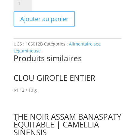
de
LENTILLES
Ajouter au panier
VERTES
DUPUY
(
LENTILLE
UGS :
106012B
Catégories :
Alimentaire sec
,
FRANÇAISE)
Légumineuse
Produits similaires
CLOU GIROFLE ENTIER
$
1.12
/ 10 g
THE NOIR ASSAM BANASPATY
ÉQUITABLE | CAMELLIA
SINENSIS