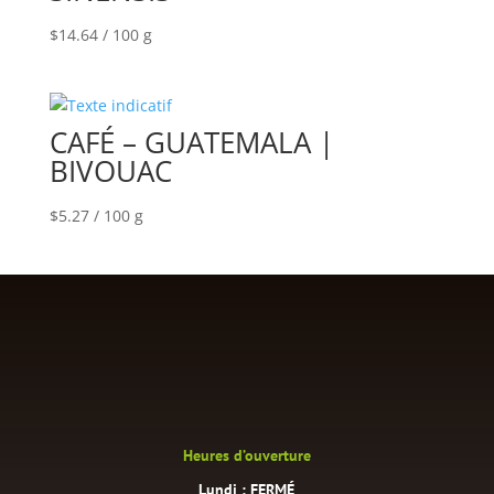
$
14.64
/ 100 g
CAFÉ – GUATEMALA |
BIVOUAC
$
5.27
/ 100 g
Heures d’ouverture
Lundi : FERMÉ