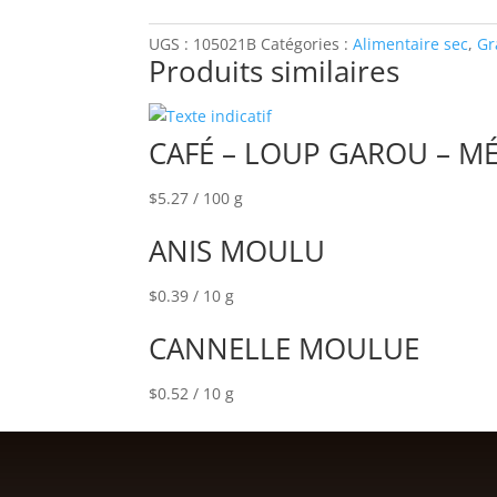
UGS :
105021B
Catégories :
Alimentaire sec
,
Gr
Produits similaires
CAFÉ – LOUP GAROU – M
$
5.27
/ 100 g
ANIS MOULU
$
0.39
/ 10 g
CANNELLE MOULUE
$
0.52
/ 10 g