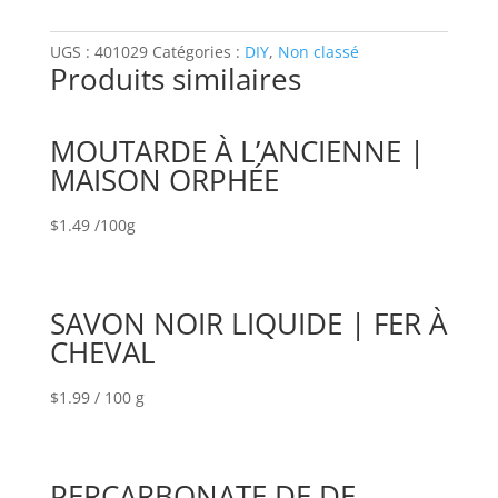
(MIEL
&
UGS :
401029
Catégories :
DIY
,
Non classé
CO)
Produits similaires
MOUTARDE À L’ANCIENNE |
MAISON ORPHÉE
$
1.49
/100g
SAVON NOIR LIQUIDE | FER À
CHEVAL
$
1.99
/ 100 g
PERCARBONATE DE DE