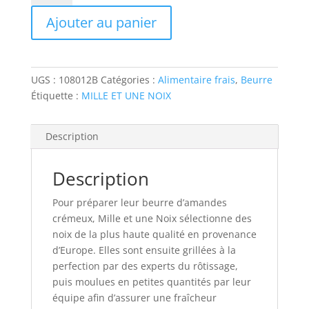
BEURRE
Ajouter au panier
D'AMANDES
|
MILLE
ET
UGS :
108012B
Catégories :
Alimentaire frais
,
Beurre
UNE
Étiquette :
MILLE ET UNE NOIX
NOIX
Description
Description
Pour préparer leur beurre d’amandes
crémeux, Mille et une Noix sélectionne des
noix de la plus haute qualité en provenance
d’Europe. Elles sont ensuite grillées à la
perfection par des experts du rôtissage,
puis moulues en petites quantités par leur
équipe afin d’assurer une fraîcheur